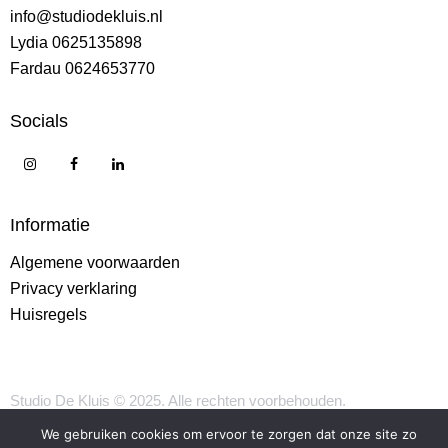
info@studiodekluis.nl
Lydia 0625135898
Fardau 0624653770
Socials
Informatie
Algemene voorwaarden
Privacy verklaring
Huisregels
Studio De Kluis © 2025. Alle rechten voorbehouden.
We gebruiken cookies om ervoor te zorgen dat onze site zo