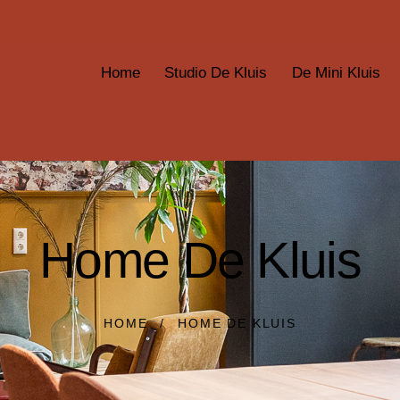
Home
Studio De Kluis
De Mini Kluis
Home De Kluis
HOME
HOME DE KLUIS