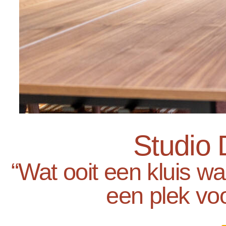
Studio 
“Wat ooit een kluis wa
een plek vo