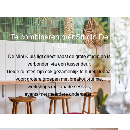
Te combineren met Studio De
Kluis
De Mini Kluis ligt direct naast de grote studio en is
verbonden via een tussendeur.
Beide ruimtes zijn ook gezamenlijk te huren. Ideaal
voor: grotere groepen met breakout-ruimte,
workshops met aparte sessies,
events met meerdere onderdelen.