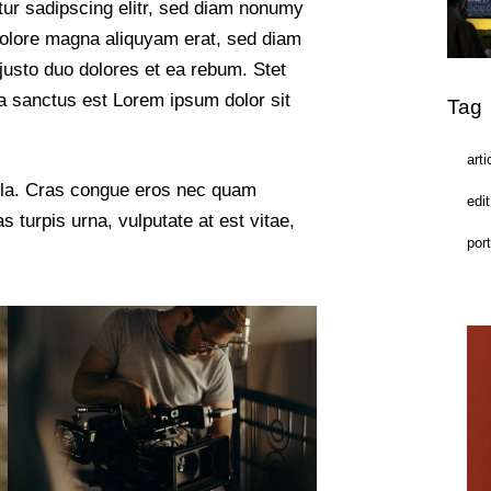
tur sadipscing elitr, sed diam nonumy
dolore magna aliquyam erat, sed diam
justo duo dolores et ea rebum. Stet
a sanctus est Lorem ipsum dolor sit
Tag
arti
ula. Cras congue eros nec quam
edit
s turpis urna, vulputate at est vitae,
port