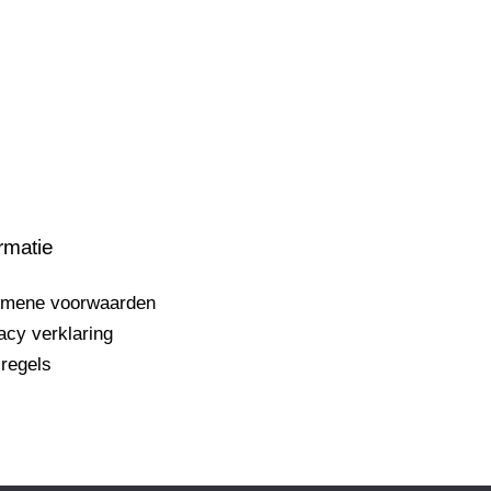
rmatie
emene voorwaarden
acy verklaring
regels