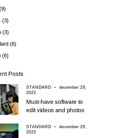
(9)
s
(3)
o
(3)
dard
(6)
o
(6)
nt Posts
STANDARD
december 29,
2022
Must-have software to
edit videos and photos
STANDARD
december 29,
2022