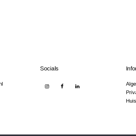
Socials
Info
nl
Alg
Priv
Huis