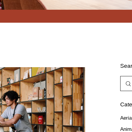
Sea
Cate
Aeria
Anim