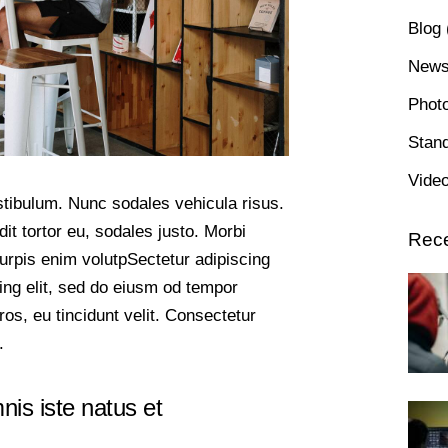
Blog
New
Phot
Stan
Vide
estibulum. Nunc sodales vehicula risus.
it tortor eu, sodales justo. Morbi
Rece
 turpis enim volutpSectetur adipiscing
cing elit, sed do eiusm od tempor
eros, eu tincidunt velit. Consectetur
.
nis iste natus et