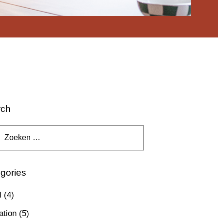
rch
gories
l
(4)
ation
(5)