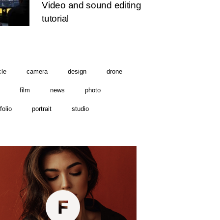
Video and sound editing
tutorial
cle
camera
design
drone
film
news
photo
folio
portrait
studio