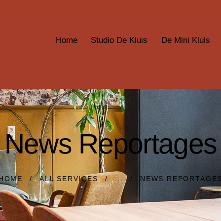
Home
Studio De Kluis
De Mini Kluis
News Reportages
HOME
ALL SERVICES
...
NEWS REPORTAGE