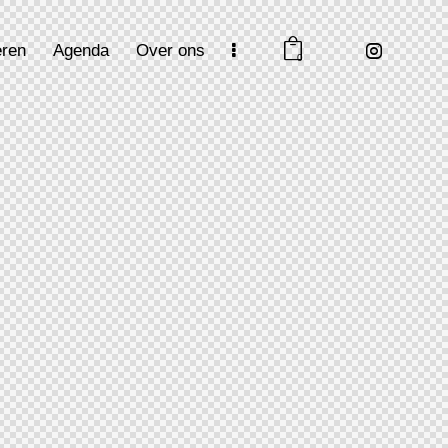
ren
Agenda
Over ons
0
en
Agenda
Over ons
Contact
0